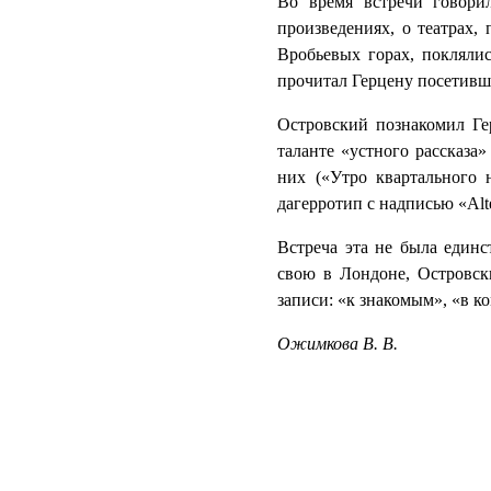
Во время встречи говори
произведениях, о театрах,
Вробьевых горах, поклялис
прочитал Герцену посетивши
Островский познакомил Ге
таланте «устного рассказа»
них («Утро квартального 
дагерротип с надписью «Alt
Встреча эта не была единс
свою в Лондоне, Островск
записи: «к знакомым», «в к
Ожимкова В. В.