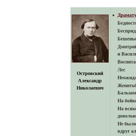
Драмат
Бедност
Бесприд
Бешеные
Дмитри
и Васил
Воспита
Лес
Островский
Неожид
Александр
Женить
Николаевич
Бальзам
На бойк
На всяк
довольн
Не было
вдруг а