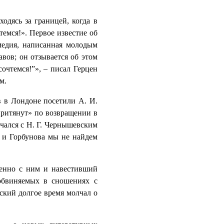
ходясь за границей, когда в
емся!». Первое известие об
омедия, написанная молодым
вов; он отзывается об этом
сочтемся!”», – писал Герцен
м.
в в Лондоне посетили А. И.
«притянут» по возвращении в
ечался с Н. Г. Чернышевским
о и Горбунова мы не найдем
енно с ним и навестивший
обвиняемых в сношениях с
ский долгое время молчал о