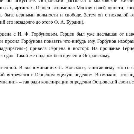
ли об искусстве. Островский рассказал о московской жизн
 пьесах, артистах. Герцен вспоминал Москву совей юности, ког
ь быть верными вольности и свободе. Затем он с похвалой от
й его незадолго до этого Ф. А. Бурдин).
рцена с И. Ф. Горбуновым. Герцен был уже наслышан от нав
 и просил Горбунова показать что-нибудь ему. Горбунов изобра
надзирателя») привела Герцена в восторг. На прощанье Герц
er ego». Такой же подарок был вручен и Островскому.
твенной. В воспоминаниях Л. Новского, записавшему это со с
ий встречался с Герценом «целую неделю». Возможно, это п
омпании» – так ради конспирации определил Островский свои вс