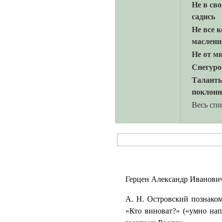
Не в сво
садись
Не все к
масленн
Не от ми
Снегуро
Талант
поклон
Весь сп
Герцен Александр Иванович 
А. Н. Островский познаком
«Кто виноват?» («умно нап