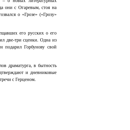
и – о новых литературных
да они с Огаревым, стоя на
озвался о «Грозе» («Грозу»
ещавших его русских о его
зил две-три сценки. Одна из
ен подарил Горбунову свой
лов драматурга, в бытность
одтверждают и дневниковые
тречи с Герценом.