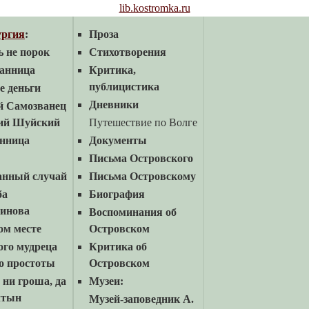
lib.kostromka.ru
ургия
:
Проза
ь не порок
Стихотворения
анница
Критика,
публицистика
 деньги
Дневники
й Самозванец
ий Шуйский
Путешествие по Волге
нница
Документы
Письма Островского
анный случай
Письма Островскому
ба
Биография
инова
Воспоминания об
ом месте
Островском
ого мудреца
Критика об
о простоты
Островском
 ни гроша, да
Музеи:
лтын
Музей-заповедник А.