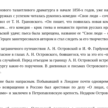
ового талантливого драматурга в начале 1850-х годов, уже на
ружках с успехом читалась рукопись комедии «Свои люди – сочт
ил от Т. Н. Грановского. «Он пишет, что появилась новая к
им… его комедия – крик гнева и ненависти против русских нра
ьской удаче; пьеса была запрещена, название ее “Свои люди – 
Герцен заинтересовался автором и стал следить за его творчество
 заграничного путешествия А. Н. Островский и И. Ф. Горбуно
асное в глазах А. Н. Островского, боявшегося, что за это его 
а случайной. Перед отъездом за границу А. Н. Островский встр
тургу какие-то поручения. В дневниках и письмах Островског
.
о не было напрасным. Побывавший в Лондоне почти одноврем
о возвращении в Россию был арестован по делу «О лицах, 
ми» и заключен в Петропавловскую крепость. Недаром Остров