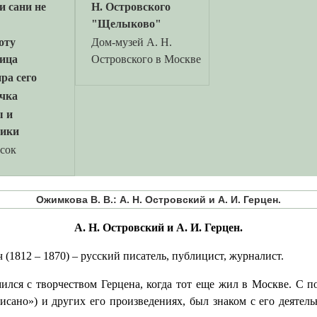
и сани не
Н. Островского
"Щелыково"
оту
Дом-музей А. Н.
ица
Островского в Москве
ра сего
чка
ы и
ники
исок
Ожимкова В. В.: А. Н. Островский и А. И. Герцен.
А. Н. Островский и А. И. Герцен.
(1812 – 1870) – русский писатель, публицист, журналист.
ился с творчеством Герцена, когда тот еще жил в Москве. С п
исано») и других его произведениях, был знаком с его деятель