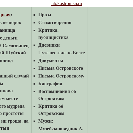
lib.kostromka.ru
ургия
:
Проза
ь не порок
Стихотворения
анница
Критика,
публицистика
 деньги
Дневники
й Самозванец
ий Шуйский
Путешествие по Волге
нница
Документы
Письма Островского
анный случай
Письма Островскому
ба
Биография
инова
Воспоминания об
ом месте
Островском
ого мудреца
Критика об
о простоты
Островском
 ни гроша, да
Музеи:
лтын
Музей-заповедник А.