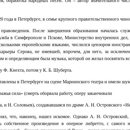
ям, обработка народных песен. Он – автор значительного чис
20 года в Петербурге, в семье крупного правительственного чин
равоведения. После завершения образования началась служе
жба в Симферополе и Пскове, Министерство внутренних дел, 
сколькими европейскими языками, числился цензором иностра
арьеры Серова, не имевшей, впрочем, для него, за исключен
ым и определяющим была музыка, которой он желал посвятить все
у Ф. Кнехта, потом у К. Б. Шуберта.
тавлены в Петербурге на сцене Мариинского театра и имели шу
ажья сила» (смерть оборвала работу, оперу заканчивали
, и Н. Соловьев), создававшаяся по драме А. Н. Островского «Не
нял, что, наконец, нашел искомое. Однако А. Н. Островский,
ь собственное произведение в оперное либретто, с самого 