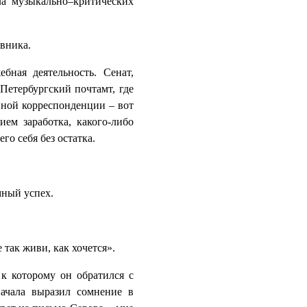
ла музыкально–критических
овника.
бная деятельность. Сенат,
Петербургский почтамт, где
нной корреспонденции – вот
ием заработка, какого-либо
го себя без остатка.
мный успех.
 так живи, как хочется».
 к которому он обратился с
начала выразил сомнение в