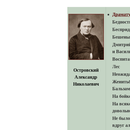
Драмат
Бедност
Бесприд
Бешеные
Дмитри
и Васил
Воспита
Лес
Островский
Неожид
Александр
Женить
Николаевич
Бальзам
На бойк
На всяк
довольн
Не было
вдруг а