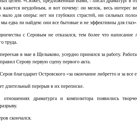
ых целей. «Сюжет, предложенный Вами, - писал драматург в от
 кажется неудобным, и вот почему: он мелок, весь интерес вер
го мало для оперы: нет ни глубоких страстей, ни сильных по
мы едва ли найдем: они все бытовые и не эффективны для глаз»
дничества с Серовым не отказался, тем более что написание л
о труда.
 переехав в мае в Щелыково, усердно принялся за работу. Работ
тправил Серову первую сцену первого акта.
 Серов благодарит Островского «за окончание либретто и за все е
ет длительный перерыв в их переписке.
отношениях драматурга и композитора появились творчес
разрыву.
еров скончался.