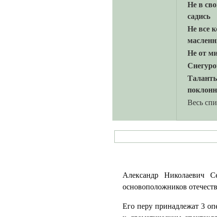
Не в сво
садись
Не все к
масленн
Не от ми
Снегуро
Талант
поклон
Весь сп
Александр Николаевич С
основоположников отечеств
Его перу принадлежат 3 оп