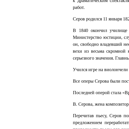
к драматическим спектакл
работ.
Серов родился 11 января 18
В 1840 окончил училище п
Министерство юстиции, слу
он, свободно владевший не
вехи из весьма скромной к
серьезного значения. Главн
Учился игре на виолончели 
Все оперы Серова были пос
Последней оперой стала «Вр
В. Серова, жена композитора
Перечитав пьесу, Серов по
предложением переработат