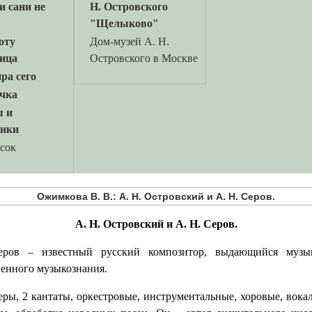
и сани не
Н. Островского
"Щелыково"
оту
Дом-музей А. Н.
ица
Островского в Москве
ра сего
чка
ы и
ники
исок
Ожимкова В. В.: А. Н. Островский и А. Н. Серов.
А. Н. Островский и А. Н. Серов.
еров – известный русский композитор, выдающийся музы
енного музыкознания.
еры, 2 кантаты, оркестровые, инструментальные, хоровые, вока