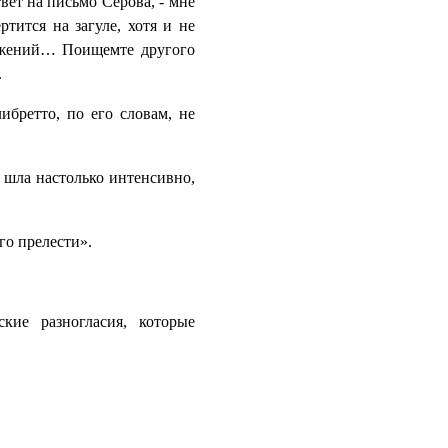
вет на письмо Серова, - мне
тится на загуле, хотя и не
ложений… Поищемте другого
.
ибретто, по его словам, не
а шла настолько интенсивно,
го прелести».
кие разногласия, которые