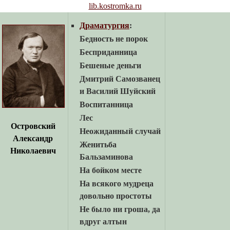
lib.kostromka.ru
Драматургия
:
Бедность не порок
Бесприданница
Бешеные деньги
Дмитрий Самозванец
и Василий Шуйский
Воспитанница
Лес
Островский
Неожиданный случай
Александр
Женитьба
Николаевич
Бальзаминова
На бойком месте
На всякого мудреца
довольно простоты
Не было ни гроша, да
вдруг алтын