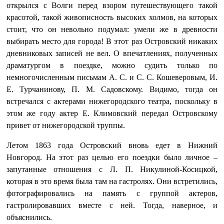
открылся с Волги перед взором путешествующего такой
красотой, такой живописность высоких холмов, на которых
стоит, что он невольно подумал: умели же в древности
выбирать место для города! В этот раз Островский никаких
дневниковых записей не вел. О впечатлениях, полученных
драматургом в поездке, можно судить только по
немногочисленным письмам А. С. и С. С. Кошеверовым, И.
Е. Турчанинову, П. М. Садовскому. Видимо, тогда он
встречался с актерами нижегородского театра, поскольку в
этом же году актер Е. Климовский передал Островскому
привет от нижегородской труппы.
Летом 1863 года Островский вновь едет в Нижний
Новгород. На этот раз целью его поездки было личное –
запутанные отношения с Л. П. Никулиной-Косицкой,
которая в это время была там на гастролях. Они встретились,
фотографировались на память с группой актеров,
гастролировавших вместе с ней. Тогда, наверное, и
объяснились.