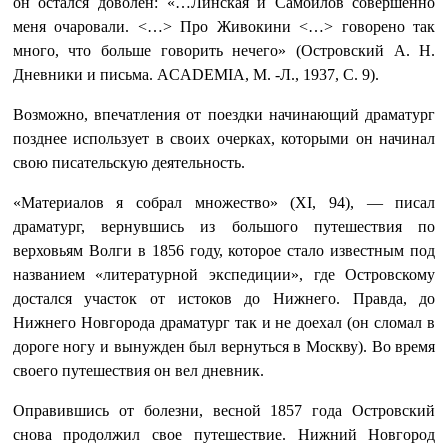
он остался доволен: «…Линская и Самойлов совершенно
меня очаровали. <…> Про Живокини <…> говорено так
много, что больше говорить нечего» (Островский А. Н.
Дневники и письма. ACADEMIA, М. -Л., 1937, С. 9).
Возможно, впечатления от поездки начинающий драматург
позднее использует в своих очерках, которыми он начинал
свою писательскую деятельность.
«Материалов я собрал множество» (XI, 94), — писал
драматург, вернувшись из большого путешествия по
верховьям Волги в 1856 году, которое стало известным под
названием «литературной экспедиции», где Островскому
достался участок от истоков до Нижнего. Правда, до
Нижнего Новгорода драматург так и не доехал (он сломал в
дороге ногу и вынужден был вернуться в Москву). Во время
своего путешествия он вел дневник.
Оправившись от болезни, весной 1857 года Островский
снова продолжил свое путешествие. Нижний Новгород