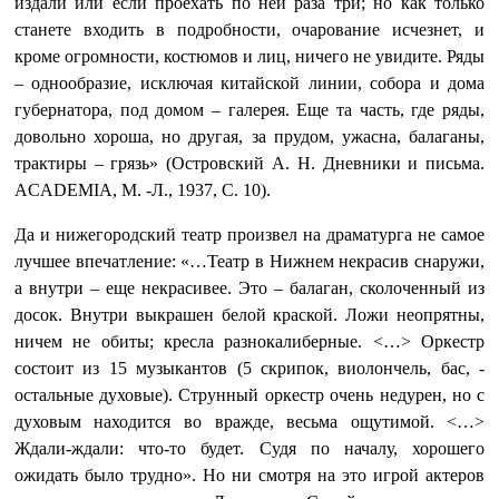
издали или если проехать по ней раза три; но как только
станете входить в подробности, очарование исчезнет, и
кроме огромности, костюмов и лиц, ничего не увидите. Ряды
– однообразие, исключая китайской линии, собора и дома
губернатора, под домом – галерея. Еще та часть, где ряды,
довольно хороша, но другая, за прудом, ужасна, балаганы,
трактиры – грязь» (Островский А. Н. Дневники и письма.
ACADEMIA, М. -Л., 1937, С. 10).
Да и нижегородский театр произвел на драматурга не самое
лучшее впечатление: «…Театр в Нижнем некрасив снаружи,
а внутри – еще некрасивее. Это – балаган, сколоченный из
досок. Внутри выкрашен белой краской. Ложи неопрятны,
ничем не обиты; кресла разнокалиберные. <…> Оркестр
состоит из 15 музыкантов (5 скрипок, виолончель, бас, -
остальные духовые). Струнный оркестр очень недурен, но с
духовым находится во вражде, весьма ощутимой. <…>
Ждали-ждали: что-то будет. Судя по началу, хорошего
ожидать было трудно». Но ни смотря на это игрой актеров